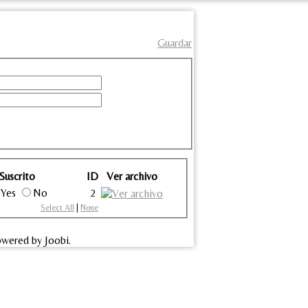
Guardar
Suscrito
ID
Ver archivo
Yes
No
2
Select All
|
None
wered by Joobi.