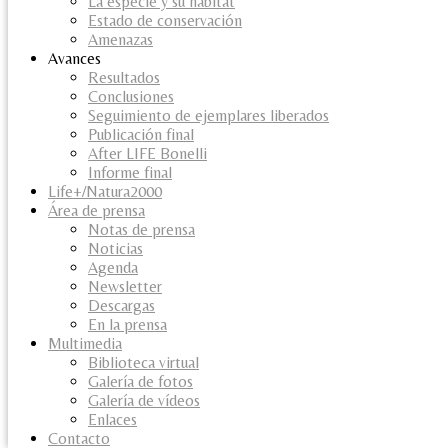
La especie y su habitat
Estado de conservación
Amenazas
Avances
Resultados
Conclusiones
Seguimiento de ejemplares liberados
Publicación final
After LIFE Bonelli
Informe final
Life+/Natura2000
Área de prensa
Notas de prensa
Noticias
Agenda
Newsletter
Descargas
En la prensa
Multimedia
Biblioteca virtual
Galería de fotos
Galería de vídeos
Enlaces
Contacto