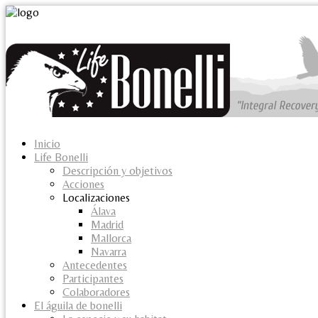
Inicio
Life Bonelli
Descripción y objetivos
Acciones
Localizaciones
Álava
Madrid
Mallorca
Navarra
Antecedentes
Participantes
Colaboradores
El águila de bonelli