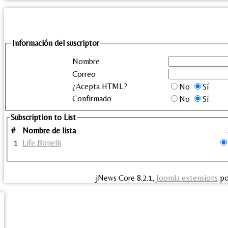
Información del suscriptor
Nombre
Correo
¿Acepta HTML?
No
Sí
Confirmado
No
Sí
Subscription to List
#
Nombre de lista
1
Life Bonelli
jNews Core 8.2.1,
Joomla extensions
po