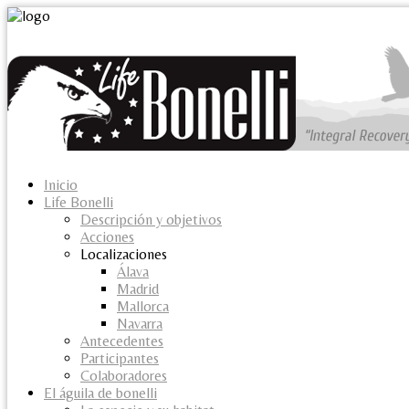
Inicio
Life Bonelli
Descripción y objetivos
Acciones
Localizaciones
Álava
Madrid
Mallorca
Navarra
Antecedentes
Participantes
Colaboradores
El águila de bonelli