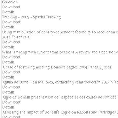
Garcelon
Download
Details
Tracking - 2005 - Spatial Tracking
Download
Details
Using manipulation of density-dependent fecundity to recover an 
2014 Ferrer et al
Download
Details
What is wrong with current translocations A review and a decision-
Download
Details
A case of fostering nestling Bonelli's eagles 2004 Panda y Josef
Download
Details
Aguila de Bonelli en Mallorca, extinción y reintroducción 2015 Viad
Download
Details
Aigle de Bonelli présentation de l'espèce et des causes de son déc
Download
Details
Assessing the Impact of Bonelli’s Eagle on Rabbits and Partridges
Download