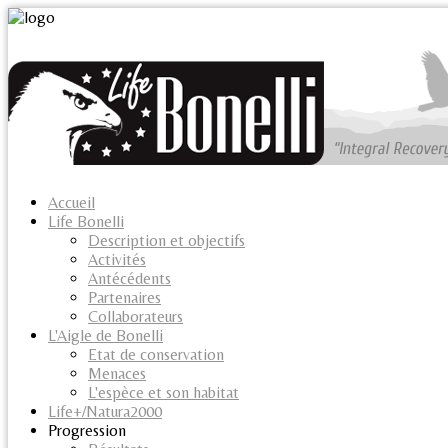
Accueil
Life Bonelli
Description et objectifs
Activités
Antécédents
Partenaires
Collaborateurs
L'Aigle de Bonelli
Etat de conservation
Menaces
L'espèce et son habitat
Life+/Natura2000
Progression