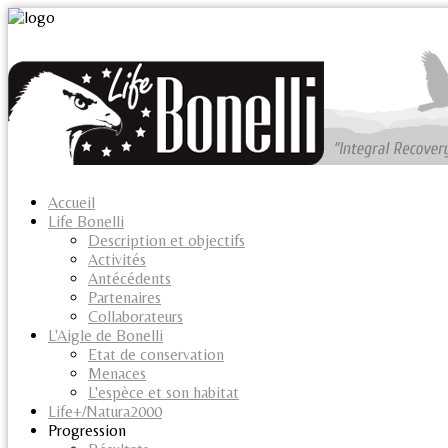
Accueil
Life Bonelli
Description et objectifs
Activités
Antécédents
Partenaires
Collaborateurs
L'Aigle de Bonelli
Etat de conservation
Menaces
L'espèce et son habitat
Life+/Natura2000
Progression