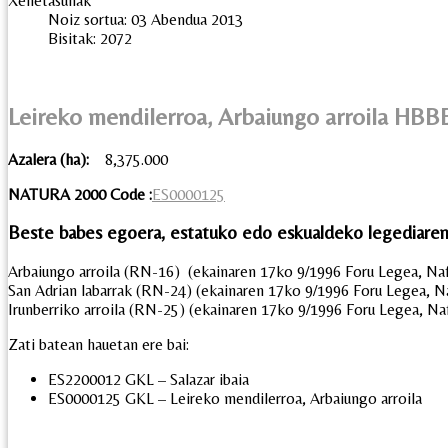
Xehetasunak
Noiz sortua: 03 Abendua 2013
Bisitak: 2072
Leireko mendilerroa, Arbaiungo arroila HBB
Azalera (ha):
8,375.000
NATURA 2000 Code :
ES0000125
Beste babes egoera, estatuko edo eskualdeko legediaren
Arbaiungo arroila (RN-16) (ekainaren 17ko 9/1996 Foru Legea, Naf
San Adrian labarrak (RN-24) (ekainaren 17ko 9/1996 Foru Legea, N
Irunberriko arroila (RN-25) (ekainaren 17ko 9/1996 Foru Legea, Na
Zati batean hauetan ere bai:
ES2200012 GKL – Salazar ibaia
ES0000125 GKL – Leireko mendilerroa, Arbaiungo arroila