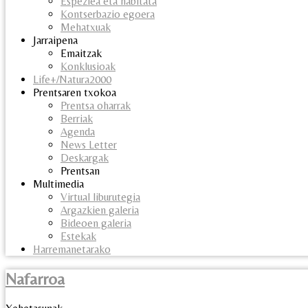
Espeziea eta habitata
Kontserbazio egoera
Mehatxuak
Jarraipena
Emaitzak
Konklusioak
Life+/Natura2000
Prentsaren txokoa
Prentsa oharrak
Berriak
Agenda
News Letter
Deskargak
Prentsan
Multimedia
Virtual liburutegia
Argazkien galeria
Bideoen galeria
Estekak
Harremanetarako
Nafarroa