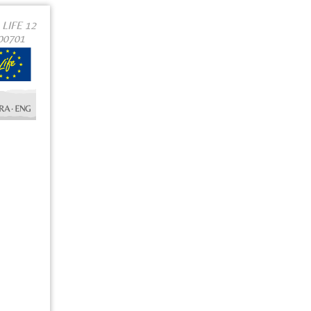
LIFE 12
000701