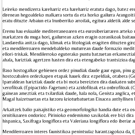
Leireko mendizerra kareharriz eta hareharriz eratuta dago, batez er
direnean hegoaldeko malkarra sortu da eta horko gailurra Arangoiti 
eratu dituzte Arbaiun eta Irunberriko arroilak, egitura aldetik alde s
Eremu hau eskualde mediterraneoaren eta eurosiberiarraren arteko 
markatzen du muga hori, gailurrean azken eragin ozeanikoak baitau
Landaredia anitza dago, klimak eta litologiak eragiten dituzten gir
eta mendilerroaren mendebaldeko muturrean daude formazio mediter
ellori-triskak. Mendilerroko eguterako puntu batzuetan erkameztiak
ahala, hariztiak agertzen hasten dira eta etengabeko trantsizioa da
Baso hostogalkor gehienen ordez pinudiak daude gaur egun, pinu gor
hostozabalen ordezkapen etapak hauek dira: ezpeldiak, otabera (Gen
Iparraldean hariztiak daude eta bi mota bereizten dira daukaten subs
xerofiloak (Epipactido-Fagetum) eta azidofiloak eta onbrofiloak (G
gainean ameztiak eta txilardiak daude, hala nola, Genista anglica, e
Magal haizetsuetan eta lurzoru krioturbatuetan Einacea anthyllisen
Arkaitzek balio paisajistiko eta geomorfologiko handia dute eta os
ornitikoaren ondorioz. Pirinioko endemismo saxikolak ere bizi dira 
hispanica, Saxifraga longiflora eta Valeriana longiflora edo iberiar 
Mendilerroaren interes faunistikoa penintsulaz harantzagokoa da, E