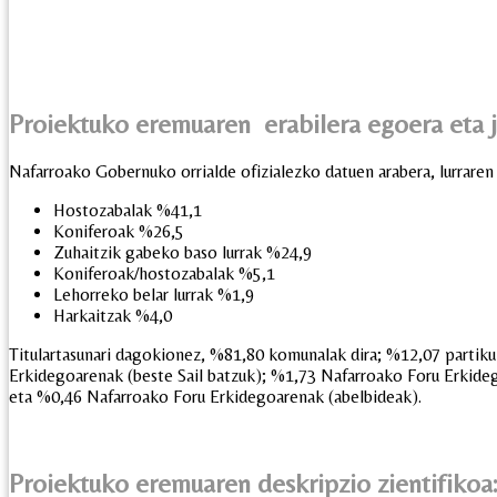
Proiektuko eremuaren erabilera egoera eta j
Nafarroako Gobernuko orrialde ofizialezko datuen arabera, lurraren 
Hostozabalak %41,1
Koniferoak %26,5
Zuhaitzik gabeko baso lurrak %24,9
Koniferoak/hostozabalak %5,1
Lehorreko belar lurrak %1,9
Harkaitzak %4,0
Titulartasunari dagokionez, %81,80 komunalak dira; %12,07 partiku
Erkidegoarenak (beste Sail batzuk); %1,73 Nafarroako Foru Erkide
eta %0,46 Nafarroako Foru Erkidegoarenak (abelbideak).
Proiektuko eremuaren deskripzio zientifikoa: