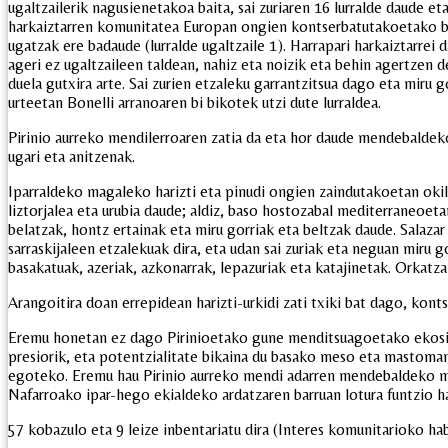
ugaltzailerik nagusienetakoa baita, sai zuriaren 16 lurralde daude et
harkaiztarren komunitatea Europan ongien kontserbatutakoetako bat
ugatzak ere badaude (lurralde ugaltzaile 1). Harrapari harkaiztarrei
ageri ez ugaltzaileen taldean, nahiz eta noizik eta behin agertzen d
duela gutxira arte. Sai zurien etzaleku garrantzitsua dago eta miru 
urteetan Bonelli arranoaren bi bikotek utzi dute lurraldea.
Pirinio aurreko mendilerroaren zatia da eta hor daude mendebaldek
ugari eta anitzenak.
Iparraldeko magaleko harizti eta pinudi ongien zaindutakoetan okil 
liztorjalea eta urubia daude; aldiz, baso hostozabal mediterraneoeta
belatzak, hontz ertainak eta miru gorriak eta beltzak daude. Salazar
sarraskijaleen etzalekuak dira, eta udan sai zuriak eta neguan miru 
basakatuak, azeriak, azkonarrak, lepazuriak eta katajinetak. Orkatz
Arangoitira doan errepidean harizti-urkidi zati txiki bat dago, kont
Eremu honetan ez dago Pirinioetako gune menditsuagoetako ekosi
presiorik, eta potentzialitate bikaina du basako meso eta mastom
egoteko. Eremu hau Pirinio aurreko mendi adarren mendebaldeko mu
Nafarroako ipar-hego ekialdeko ardatzaren barruan lotura funtzio h
57 kobazulo eta 9 leize inbentariatu dira (Interes komunitarioko ha