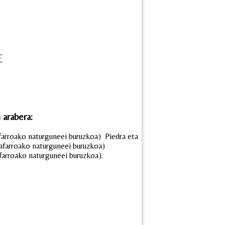
E
 arabera:
arroako naturguneei buruzkoa) Piedra eta
afarroako naturguneei buruzkoa)
farroako naturguneei buruzkoa).