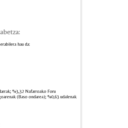
abetza:
erabilera hau da:
larrak; %3,32 Nafarroako Foru
goarenak (Baso ondarea); %0,63 udalenak