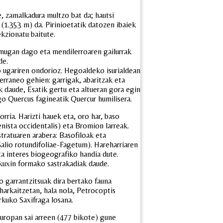
e, zamalkadura multzo bat da; hautsi
(1.353 m) da. Pirinioetatik datozen ibaiek
ekzionatu baitute.
mugan dago eta mendilerroaren gailurrak
de.
o ugariren ondorioz. Hegoaldeko isurialdean
raneo gehien: garrigak, abaritzak eta
 daude, Esatik gertu eta altueran gora egin
go Quercus fagineatik Quercur humilisera.
ria. Harizti hauek eta, oro har, baso
ista occidentalis) eta Bromion larreak.
tratuaren arabera: Basofiloak eta
alio rotundifoliae-Fagetum). Hareharriaren
ta interes biogeografiko handia dute.
 kuxin formako sastrakadiak daude.
o garrantzitsuak dira bertako fauna
harkaitzetan, hala nola, Petrocoptis
arkuko Saxifraga losana.
uropan sai arreen (477 bikote) gune