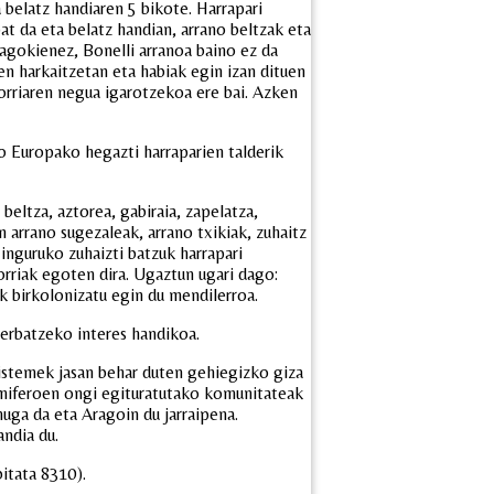
a belatz handiaren 5 bikote. Harrapari
 da eta belatz handian, arrano beltzak eta
 dagokienez, Bonelli arranoa baino ez da
en harkaitzetan eta habiak egin izan dituen
gorriaren negua igarotzekoa ere bai. Azken
o Europako hegazti harraparien talderik
beltza, aztorea, gabiraia, zapelatza,
n arrano sugezaleak, arrano txikiak, zuhaitz
 inguruko zuhaizti batzuk harrapari
gorriak egoten dira. Ugaztun ugari dago:
ak birkolonizatu egin du mendilerroa.
serbatzeko interes handikoa.
stemek jasan behar duten gehiegizko giza
amiferoen ongi egituratutako komunitateak
ga da eta Aragoin du jarraipena.
andia du.
bitata 8310).