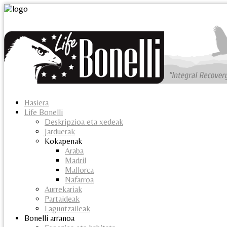
Hasiera
Life Bonelli
Deskripzioa eta xedeak
Jarduerak
Kokapenak
Araba
Madril
Mallorca
Nafarroa
Aurrekariak
Partaideak
Laguntzaileak
Bonelli arranoa