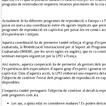
programa de reintroducció requereix recursos provinents de la cria e
Actualment hi ha diferents programes de reproducció a Europa i a l’
posar en marxa una coordinació entre els agents implicats que perme
programes de reproducció en captivitat per posar-los en comú i aco
d’experiències i mitjans.
Aquesta coordinació ha de permetre també reforçar el grup d’expert
cuabarrada, la Mobilització Internacional per al Suport als Progra
Cuabarrada (IMRBE, per les seves sigles en anglès), que es va const
seminari europeu organitzat per la LPO a França.
Així mateix, aquesta cooperació ha de permetre als gestors dels pr
l’experiència dels especialistes d’aquest grup d’experts i generar r
captivitat. Dins d’aquesta acció, la LPO elaborarà una enquesta det
l’objectiu de conèixer l’estat dels programes de reproducció en capt
disponibles.
L’enquesta també persegueix l’objectiu de conèixer al detall la repr
amb preguntes com ara:
Les aus, a quina edat es consideren madures? Es poden destaca