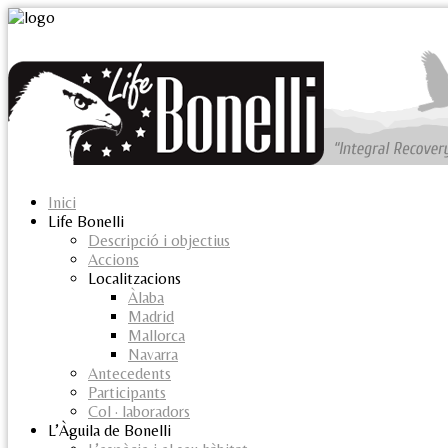
Inici
Life Bonelli
Descripció i objectius
Accions
Localitzacions
Àlaba
Madrid
Mallorca
Navarra
Antecedents
Participants
Col · laboradors
L’Àguila de Bonelli