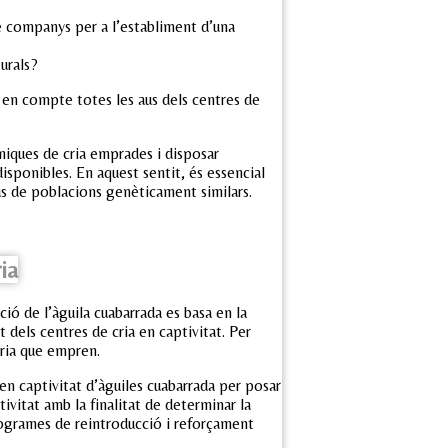
re companys per a l’establiment d’una
turals?
an en compte totes les aus dels centres de
niques de cria emprades i disposar
disponibles. En aquest sentit, és essencial
us de poblacions genèticament similars.
ia
ió de l’àguila cuabarrada es basa en la
t dels centres de cria en captivitat. Per
cria que empren.
en captivitat d’àguiles cuabarrada per posar
ivitat amb la finalitat de determinar la
programes de reintroducció i reforçament