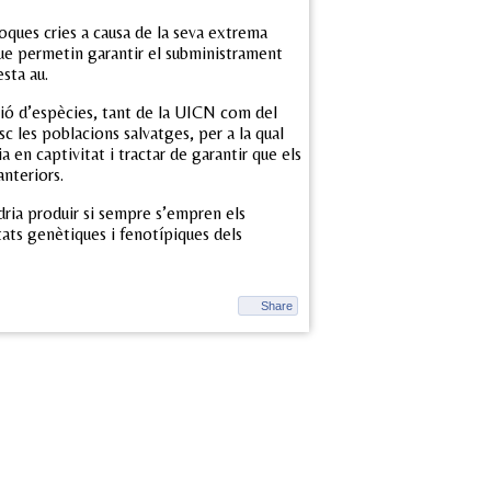
poques cries a causa de la seva extrema
s que permetin garantir el subministrament
sta au.
ció d’espècies, tant de la UICN com del
c les poblacions salvatges, per a la qual
 en captivitat i tractar de garantir que els
nteriors.
dria produir si sempre s’empren els
tats genètiques i fenotípiques dels
Share