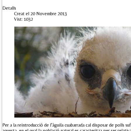
Detalls
Creat el 20 Novembre 2013
Vist: 1032
Per a la reintroducció de l’àguila cuabarrada cal disposar de polls su
aquesta, en el qual la població natural es caracteritza per ser relati