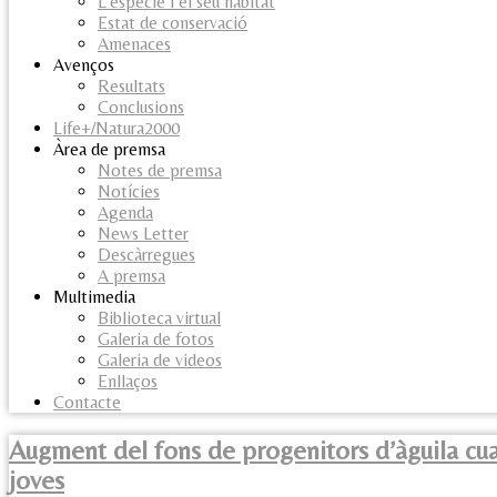
L’espècie i el seu hàbitat
Estat de conservació
Amenaces
Avenços
Resultats
Conclusions
Life+/Natura2000
Àrea de premsa
Notes de premsa
Notícies
Agenda
News Letter
Descàrregues
A premsa
Multimedia
Biblioteca virtual
Galeria de fotos
Galeria de videos
Enllaços
Contacte
Augment del fons de progenitors d’àguila cua
joves