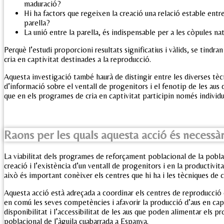
maduració?
Hi ha factors que regeixen la creació una relació estable ent
parella?
La unió entre la parella, és indispensable per a les còpules na
Perquè l’estudi proporcioni resultats significatius i vàlids, se tindr
cria en captivitat destinades a la reproducció.
Aquesta investigació també haurà de distingir entre les diverses tèc
d’informació sobre el ventall de progenitors i el fenotip de les aus 
que en els programes de cria en captivitat participin només individ
Raons per les quals aquesta acció és necessàr
La viabilitat dels programes de reforçament poblacional de la poblac
creació i l’existència d’un ventall de progenitors i en la productivita
això és important conèixer els centres que hi ha i les tècniques de 
Aquesta acció està adreçada a coordinar els centres de reproducció 
en comú les seves competències i afavorir la producció d’aus en capt
disponibilitat i l’accessibilitat de les aus que poden alimentar els 
poblacional de l’àguila cuabarrada a Espanya.