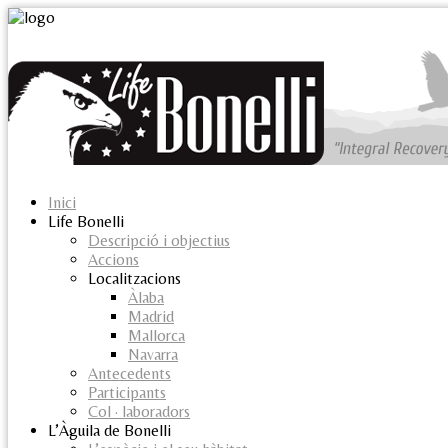
Inici
Life Bonelli
Descripció i objectius
Accions
Localitzacions
Àlaba
Madrid
Mallorca
Navarra
Antecedents
Participants
Col · laboradors
L’Àguila de Bonelli