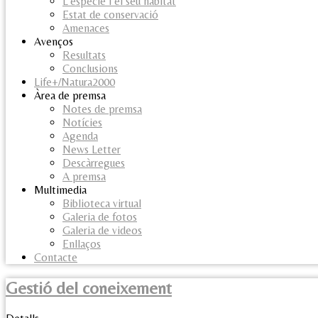
L’espècie i el seu hàbitat
Estat de conservació
Amenaces
Avenços
Resultats
Conclusions
Life+/Natura2000
Àrea de premsa
Notes de premsa
Notícies
Agenda
News Letter
Descàrregues
A premsa
Multimedia
Biblioteca virtual
Galeria de fotos
Galeria de videos
Enllaços
Contacte
Gestió del coneixement