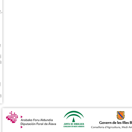
e,
o
i
a
l
a